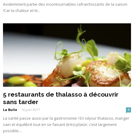
évidemment partie des incontournables rafraichissants de la saison
!Car la chaleur et le...
5 restaurants de thalasso à découvrir
sans tarder
La Bulle
-
16 juin 2017
0
La santé passe aussi par la gastronomie ! En séjour thalasso, manger
sain et équilibré tout en se faisant (très) plaisir, c’est largement
possible....