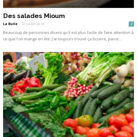
Des salades Mioum
La Bulle
-
22 juillet 2014
2
Beaucoup de personnes disent qu'il est plus facile de faire attention à
ce que l'on mange en été. J'ai toujours trouvé ça bizarre, parce...