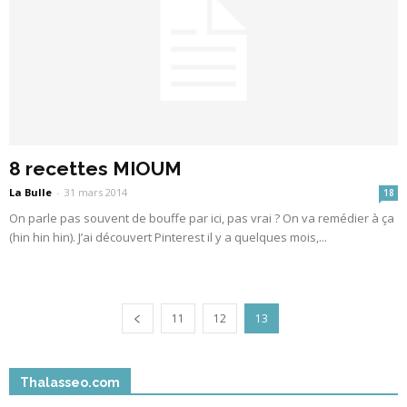
8 recettes MIOUM
La Bulle
-
31 mars 2014
18
On parle pas souvent de bouffe par ici, pas vrai ? On va remédier à ça
(hin hin hin). J’ai découvert Pinterest il y a quelques mois,...
11
12
13
Thalasseo.com