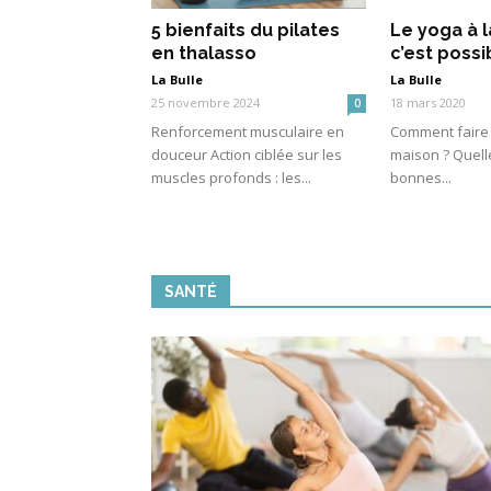
5 bienfaits du pilates
Le yoga à l
en thalasso
c’est possi
La Bulle
La Bulle
25 novembre 2024
18 mars 2020
0
Renforcement musculaire en
Comment faire 
douceur Action ciblée sur les
maison ? Quell
muscles profonds : les...
bonnes...
SANTÉ