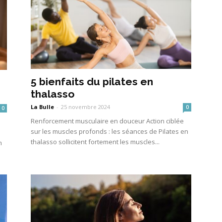
5 bienfaits du pilates en
thalasso
La Bulle
-
25 novembre 2024
0
0
Renforcement musculaire en douceur Action ciblée
sur les muscles profonds : les séances de Pilates en
thalasso sollicitent fortement les muscles...
n