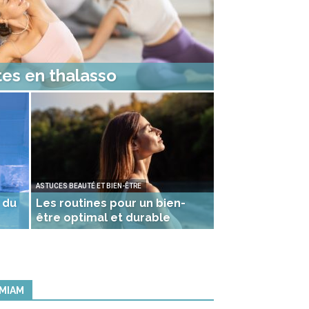
ates en thalasso
ASTUCES BEAUTÉ ET BIEN-ÊTRE
 du
Les routines pour un bien-
être optimal et durable
MIAM