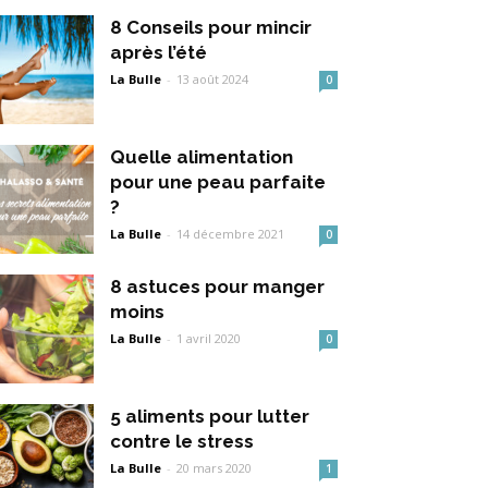
8 Conseils pour mincir
après l’été
La Bulle
-
13 août 2024
0
Quelle alimentation
pour une peau parfaite
?
La Bulle
-
14 décembre 2021
0
8 astuces pour manger
moins
La Bulle
-
1 avril 2020
0
5 aliments pour lutter
contre le stress
La Bulle
-
20 mars 2020
1