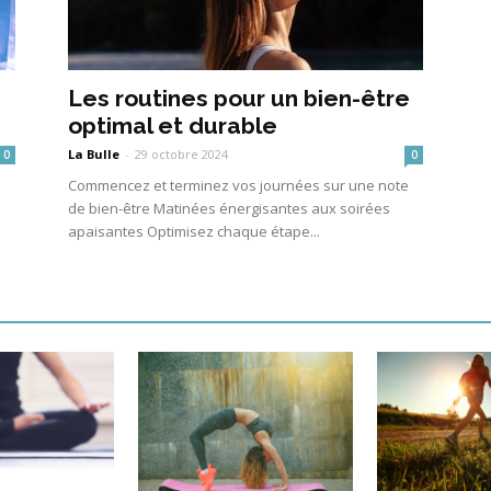
Les routines pour un bien-être
optimal et durable
La Bulle
-
29 octobre 2024
0
0
Commencez et terminez vos journées sur une note
a
de bien-être Matinées énergisantes aux soirées
apaisantes Optimisez chaque étape...