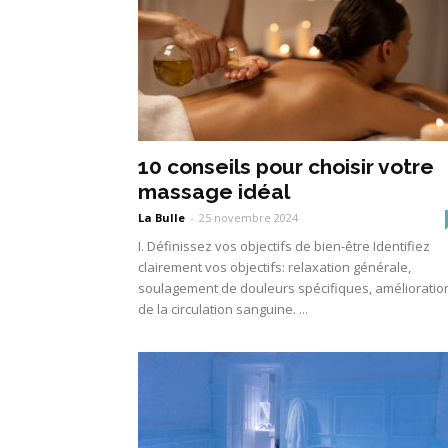
10 conseils pour choisir votre
massage idéal
La Bulle
-
25 novembre 2024
I. Définissez vos objectifs de bien-être Identifiez
clairement vos objectifs: relaxation générale,
soulagement de douleurs spécifiques, amélioratio
de la circulation sanguine. ...