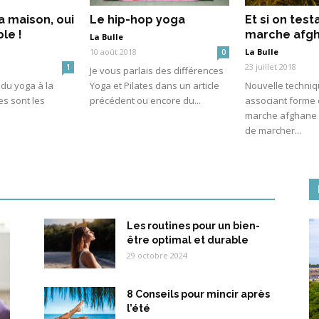
a maison, oui
Le hip-hop yoga
Et si on testa
ble !
marche afg
La Bulle
10 août 2018
La Bulle
0
23 juillet 2018
1
Je vous parlais des différences
du yoga à la
Yoga et Pilates dans un article
Nouvelle techni
es sont les
précédent ou encore du...
associant forme e
marche afghane
de marcher...
Les routines pour un bien-
être optimal et durable
29 octobre 2024
8 Conseils pour mincir après
l’été