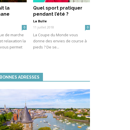
it la
Quel sport pratiquer
hane
pendant l’été ?
La Bulle
11 juillet 2018
0
0
que de marche
La Coupe du Monde vous
t relaxation la
donne des envies de course à
 vous permet
pieds ? De se...
BONNES ADRESSES