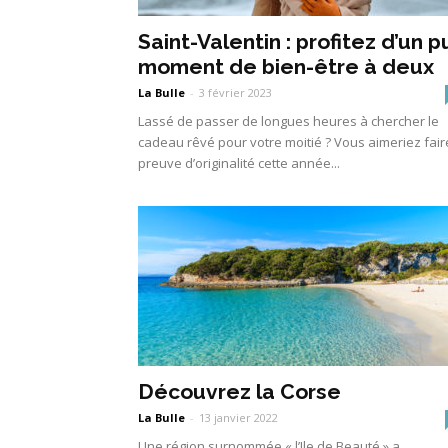
Saint-Valentin : profitez d’un p
moment de bien-être à deux
La Bulle
-
3 février 2023
Lassé de passer de longues heures à chercher le
cadeau rêvé pour votre moitié ? Vous aimeriez fair
preuve d’originalité cette année...
Découvrez la Corse
La Bulle
-
13 janvier 2022
Une région surnommée « l’Ile de Beauté » a