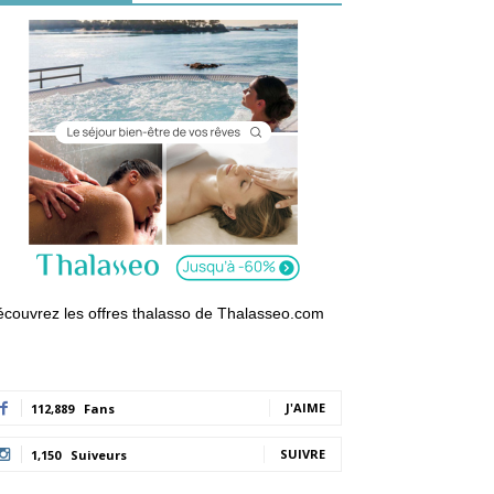
couvrez les offres thalasso de Thalasseo.com
J'AIME
112,889
Fans
SUIVRE
1,150
Suiveurs