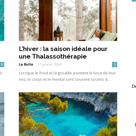
L’hiver : la saison idéale pour
une Thalassothérapie
La Bulle
-
17 janvier 2024
0
0
t-
Lorsque le froid et la grisaille pointent le bout de leur
nez, le corps et le mental sont souvent soumis à...
Dé