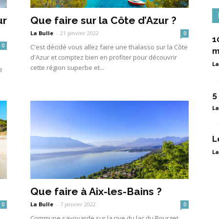
ur
Que faire sur la Côte d’Azur ?
La Bulle
-
21 janvier 2022
0
1
0
C'est décidé vous allez faire une thalasso sur la Côte
m
d'Azur et comptez bien en profiter pour découvrir
La
cette région superbe et...
e
5
La
L
La
Que faire à Aix-les-Bains ?
La Bulle
-
7 janvier 2022
0
0
Commune savoyarde sur la rive du lac du Bourget,