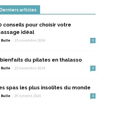
Derniers articles
0 conseils pour choisir votre
assage idéal
 Bulle
-
25 novembre 2024
0
 bienfaits du pilates en thalasso
 Bulle
-
25 novembre 2024
0
es spas les plus insolites du monde
 Bulle
-
29 octobre 2024
0