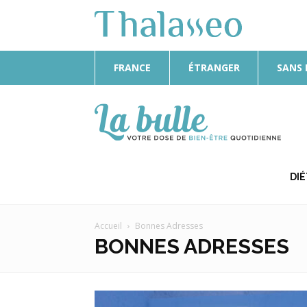
FRANCE
ÉTRANGER
SANS
La
Bulle
DI
Accueil
Bonnes Adresses
BONNES ADRESSES