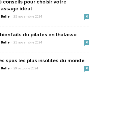
0 conseils pour choisir votre
assage idéal
 Bulle
-
25 novembre 2024
0
 bienfaits du pilates en thalasso
 Bulle
-
25 novembre 2024
0
es spas les plus insolites du monde
 Bulle
-
29 octobre 2024
0