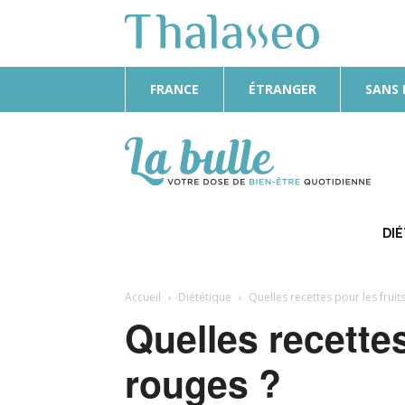
FRANCE
ÉTRANGER
SANS
La
Bulle
DI
Accueil
Diététique
Quelles recettes pour les fruit
Quelles recettes
rouges ?