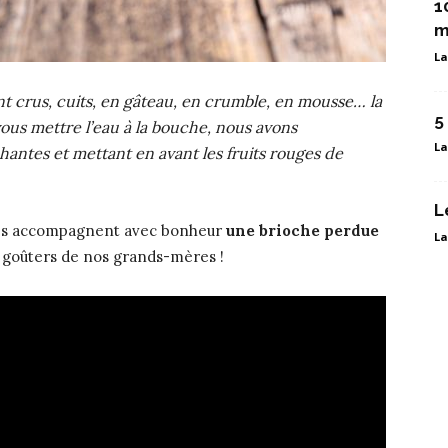
1
m
La
ent crus, cuits, en gâteau, en crumble, en mousse… la
5
r vous mettre l’eau à la bouche, nous avons
La
chantes et mettant en avant les fruits rouges de
L
ges accompagnent avec bonheur
une brioche perdue
La
s goûters de nos grands-mères !