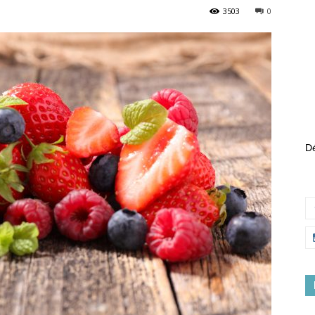
3503
0
Dé