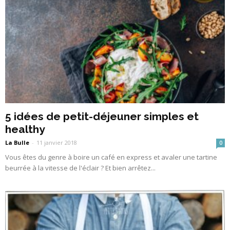
5 idées de petit-déjeuner simples et
healthy
La Bulle
-
11 janvier 2018
0
Vous êtes du genre à boire un café en express et avaler une tartine
beurrée à la vitesse de l'éclair ? Et bien arrêtez...