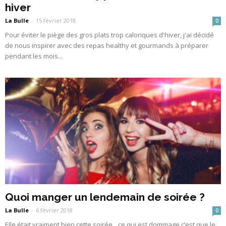
hiver
La Bulle
-
15 février 2018
0
Pour éviter le piège des gros plats trop caloriques d'hiver, j'ai décidé
de nous inspirer avec des repas healthy et gourmands à préparer
pendant les mois...
Quoi manger un lendemain de soirée ?
La Bulle
-
6 février 2018
0
Elle était vraiment bien cette soirée…ce qui est dommage c’est que le