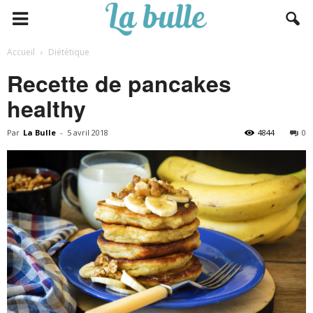
Accueil
Diététique
Recette de pancakes
healthy
Par
La Bulle
-
5 avril 2018
4844
0