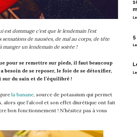
1
m
La
ui est dommage c’est que le lendemain l’est
5
 sensations de nausées, de mal au corps, de tête
La
 à manger un lendemain de soirée !
ue pour se remettre sur pieds, il faut beaucoup
L
besoin de se reposer, le foie de se détoxifier,
La
 sur du sain et de l’équilibré !
igure
la banane
, source de potassium qui permet
 alors que l’alcool et son effet diurétique ont fait
otre bon fonctionnement ! N’hésitez pas à vous