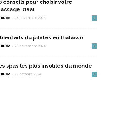
0 conseils pour choisir votre
assage idéal
 Bulle
-
25 novembre 2024
0
 bienfaits du pilates en thalasso
 Bulle
-
25 novembre 2024
0
es spas les plus insolites du monde
 Bulle
-
29 octobre 2024
0