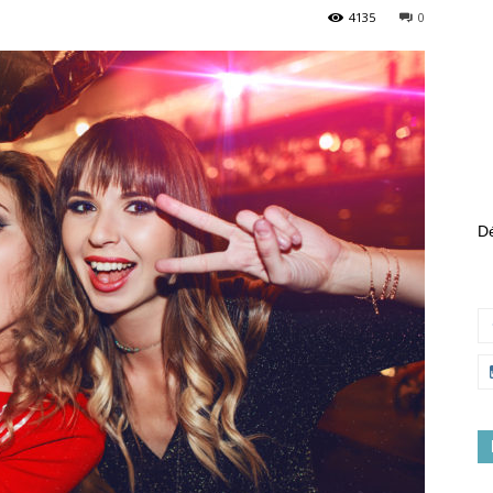
4135
0
Dé