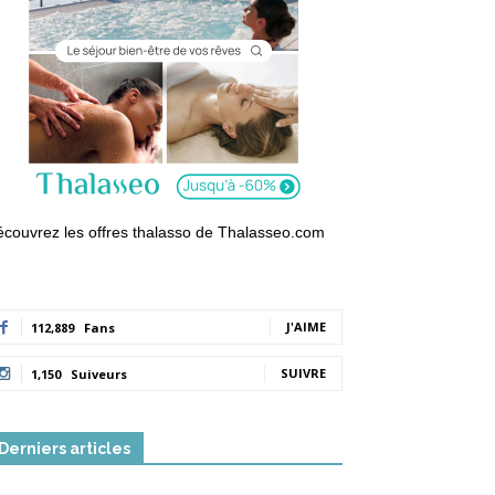
couvrez les offres thalasso de Thalasseo.com
J'AIME
112,889
Fans
SUIVRE
1,150
Suiveurs
Derniers articles