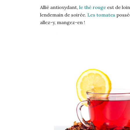
Allié antioxydant,
le thé rouge
est de loi
lendemain de soirée.
Les tomates
possèd
allez-y, mangez-en !