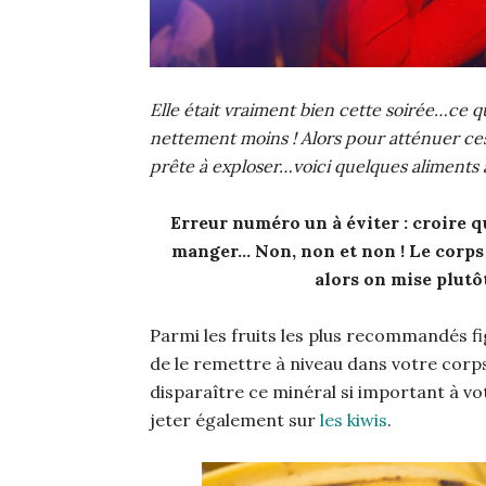
Elle était vraiment bien cette soirée…ce q
nettement moins ! Alors pour atténuer ces
prête à exploser…voici quelques aliments
Erreur numéro un à éviter : croire q
manger… Non, non et non ! Le corps a 
alors on mise plutôt
Parmi les fruits les plus recommandés f
de le remettre à niveau dans votre corps,
disparaître ce minéral si important à v
jeter également sur
les kiwis
.