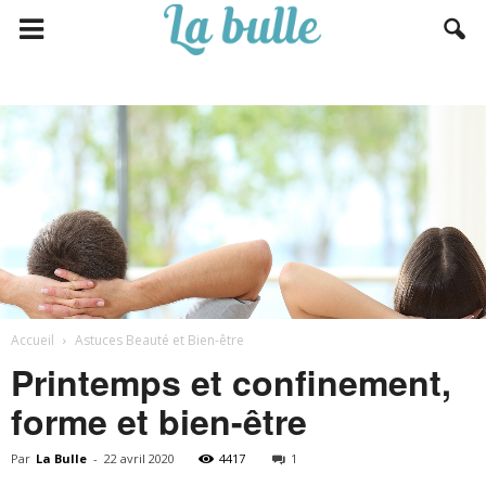
Accueil
Astuces Beauté et Bien-être
Printemps et confinement,
forme et bien-être
Par
La Bulle
-
22 avril 2020
4417
1