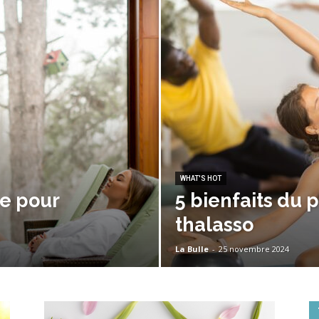
WHAT'S HOT
le pour
5 bienfaits du p
thalasso
La Bulle
-
25 novembre 2024