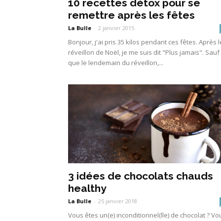
10 recettes détox pour se
remettre après les fêtes
La Bulle
-
2 janvier 2015
Bonjour, j'ai pris 35 kilos pendant ces fêtes. Après l
réveillon de Noël, je me suis dit "Plus jamais". Sauf
que le lendemain du réveillon,...
3 idées de chocolats chauds
healthy
La Bulle
-
25 janvier 2018
Vous êtes un(e) inconditionnel(lle) de chocolat ? Vo