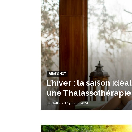
WHAT'S HOT
L’hiver : la saison idéa
une Thalassothérapie
La Bulle
-
17 janvier 2024