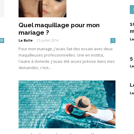
1
Quel maquillage pour mon
m
mariage ?
La
La Bulle
-
25 juillet 2014
18
1
Pour mon mariage, j'avais fait des essais avec deux
maquilleuses professionnelles. Une en institut,
5
l'autre à domicile. J'avais été assez précise dans mes
La
demandes, c'est...
L
La