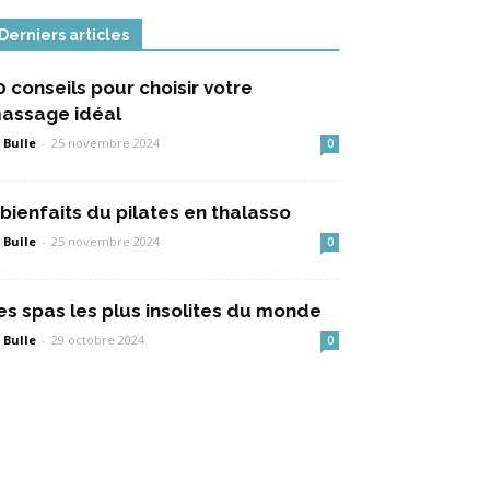
Derniers articles
0 conseils pour choisir votre
assage idéal
 Bulle
-
25 novembre 2024
0
 bienfaits du pilates en thalasso
 Bulle
-
25 novembre 2024
0
es spas les plus insolites du monde
 Bulle
-
29 octobre 2024
0