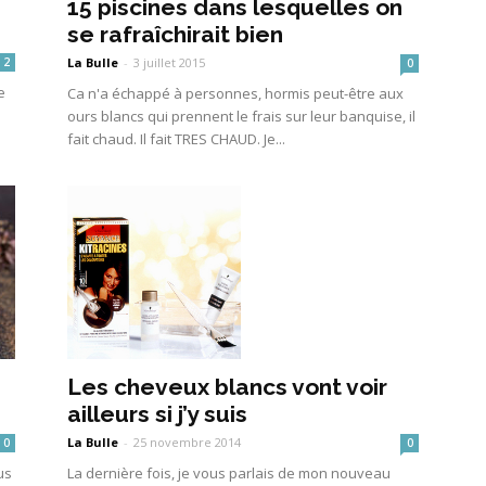
15 piscines dans lesquelles on
se rafraîchirait bien
La Bulle
-
3 juillet 2015
2
0
e
Ca n'a échappé à personnes, hormis peut-être aux
ours blancs qui prennent le frais sur leur banquise, il
fait chaud. Il fait TRES CHAUD. Je...
Les cheveux blancs vont voir
ailleurs si j’y suis
La Bulle
-
25 novembre 2014
0
0
us
La dernière fois, je vous parlais de mon nouveau