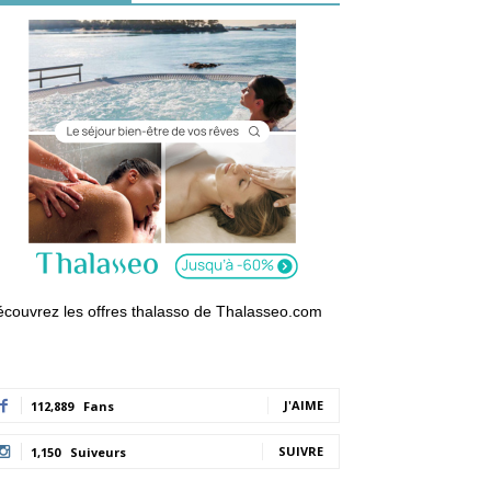
couvrez les offres thalasso de Thalasseo.com
J'AIME
112,889
Fans
SUIVRE
1,150
Suiveurs