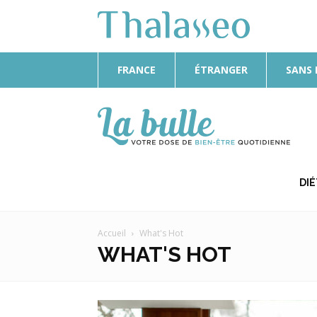
FRANCE
ÉTRANGER
SANS
La
Bulle
DI
Accueil
What's Hot
WHAT'S HOT