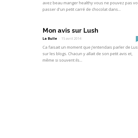
avez beau manger healthy vous ne pouvez pas v
passer d'un petit carré de chocolat dans...
Mon avis sur Lush
La Bulle
-
15 avril 2014
Ca faisait un moment que j’entendais parler de Lu
sur les blogs. Chacun y allait de son petit avis et,
même si souvent ils...