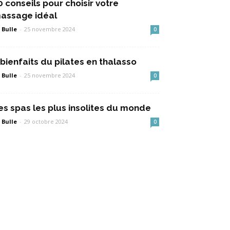
0 conseils pour choisir votre
assage idéal
 Bulle
-
25 novembre 2024
0
 bienfaits du pilates en thalasso
 Bulle
-
25 novembre 2024
0
es spas les plus insolites du monde
 Bulle
-
29 octobre 2024
0