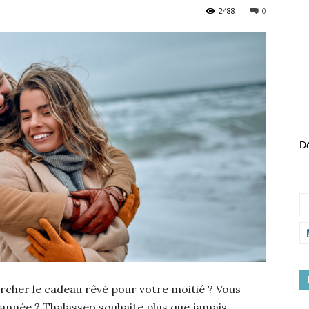
2488
0
Dé
rcher le cadeau rêvé pour votre moitié ? Vous
e année ? Thalasseo souhaite plus que jamais