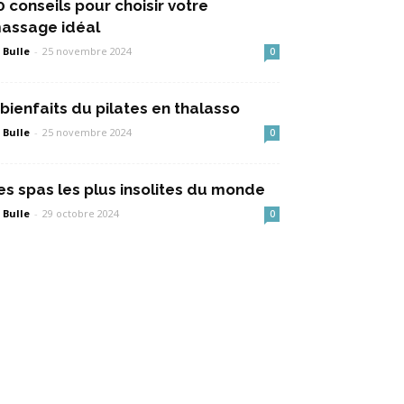
0 conseils pour choisir votre
assage idéal
 Bulle
-
25 novembre 2024
0
 bienfaits du pilates en thalasso
 Bulle
-
25 novembre 2024
0
es spas les plus insolites du monde
 Bulle
-
29 octobre 2024
0