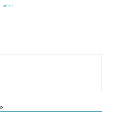
s mères
UR