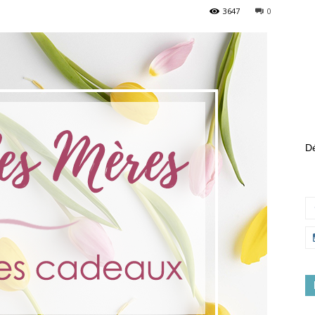
3647
0
Dé