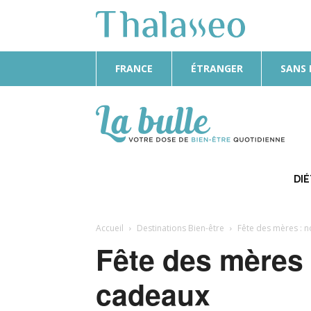
FRANCE
ÉTRANGER
SANS
La
Bulle
DI
Accueil
Destinations Bien-être
Fête des mères : 
Fête des mères 
cadeaux