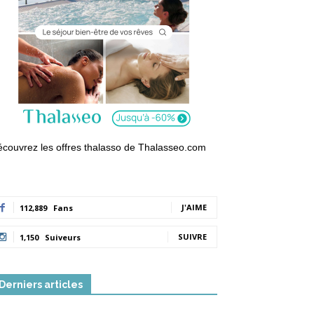
couvrez les offres thalasso de Thalasseo.com
J'AIME
112,889
Fans
SUIVRE
1,150
Suiveurs
Derniers articles