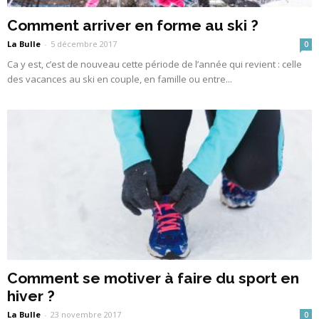
Comment arriver en forme au ski ?
La Bulle
-
5 décembre 2017
0
Ca y est, c’est de nouveau cette période de l’année qui revient : celle
des vacances au ski en couple, en famille ou entre...
Comment se motiver à faire du sport en
hiver ?
La Bulle
-
23 novembre 2017
0