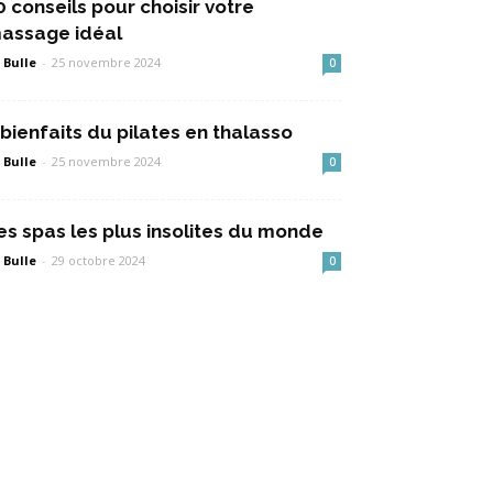
0 conseils pour choisir votre
assage idéal
 Bulle
-
25 novembre 2024
0
 bienfaits du pilates en thalasso
 Bulle
-
25 novembre 2024
0
es spas les plus insolites du monde
 Bulle
-
29 octobre 2024
0