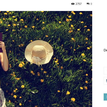
2757
0
Dé