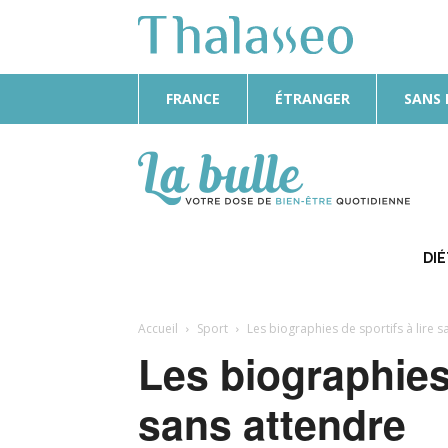
FRANCE
ÉTRANGER
SANS
La
Bulle
DI
Accueil
Sport
Les biographies de sportifs à lire s
Les biographies 
sans attendre