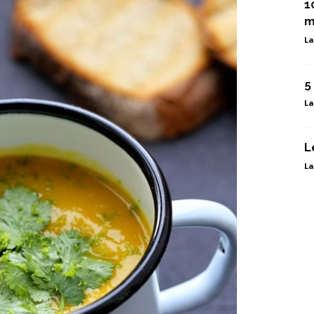
1
m
La
5
La
L
La