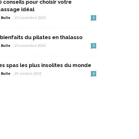
0 conseils pour choisir votre
assage idéal
 Bulle
-
25 novembre 2024
0
 bienfaits du pilates en thalasso
 Bulle
-
25 novembre 2024
0
es spas les plus insolites du monde
 Bulle
-
29 octobre 2024
0