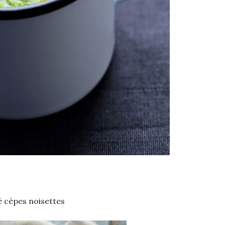
é cèpes noisettes