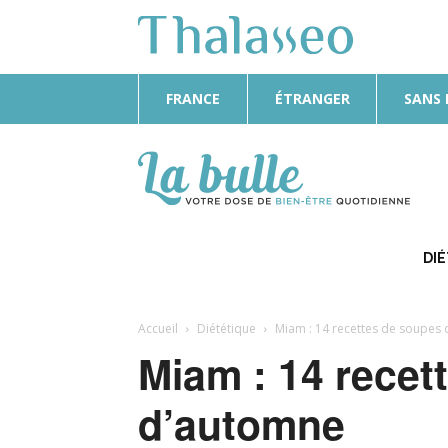
FRANCE
ÉTRANGER
SANS
La
Bulle
DI
Accueil
Diététique
Miam : 14 recettes de soupes
Miam : 14 recet
d’automne