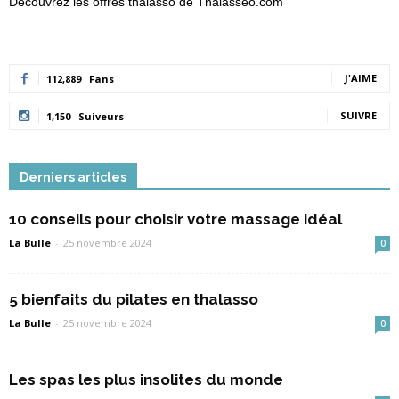
Découvrez les offres thalasso de Thalasseo.com
J'AIME
112,889
Fans
SUIVRE
1,150
Suiveurs
Derniers articles
10 conseils pour choisir votre massage idéal
La Bulle
-
25 novembre 2024
0
5 bienfaits du pilates en thalasso
La Bulle
-
25 novembre 2024
0
Les spas les plus insolites du monde