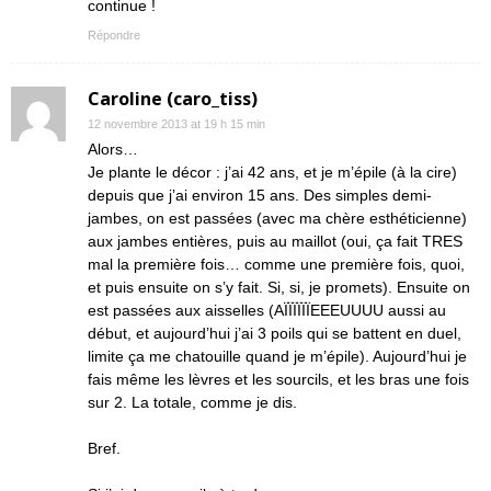
continue !
Répondre
Caroline (caro_tiss)
12 novembre 2013 at 19 h 15 min
Alors…
Je plante le décor : j’ai 42 ans, et je m’épile (à la cire)
depuis que j’ai environ 15 ans. Des simples demi-
jambes, on est passées (avec ma chère esthéticienne)
aux jambes entières, puis au maillot (oui, ça fait TRES
mal la première fois… comme une première fois, quoi,
et puis ensuite on s’y fait. Si, si, je promets). Ensuite on
est passées aux aisselles (AÏÏÏÏÏÏEEEUUUU aussi au
début, et aujourd’hui j’ai 3 poils qui se battent en duel,
limite ça me chatouille quand je m’épile). Aujourd’hui je
fais même les lèvres et les sourcils, et les bras une fois
sur 2. La totale, comme je dis.
Bref.