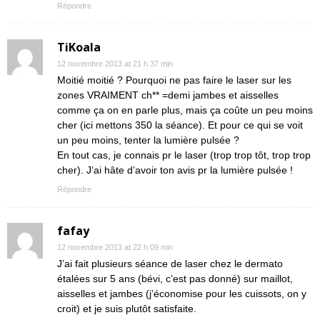
Répondre
TiKoala
12 novembre 2013 at 21 h 37 min
Moitié moitié ? Pourquoi ne pas faire le laser sur les
zones VRAIMENT ch** =demi jambes et aisselles
comme ça on en parle plus, mais ça coûte un peu moins
cher (ici mettons 350 la séance). Et pour ce qui se voit
un peu moins, tenter la lumière pulsée ?
En tout cas, je connais pr le laser (trop trop tôt, trop trop
cher). J’ai hâte d’avoir ton avis pr la lumière pulsée !
Répondre
fafay
12 novembre 2013 at 22 h 09 min
J’ai fait plusieurs séance de laser chez le dermato
étalées sur 5 ans (bévi, c’est pas donné) sur maillot,
aisselles et jambes (j’économise pour les cuissots, on y
croit) et je suis plutôt satisfaite.