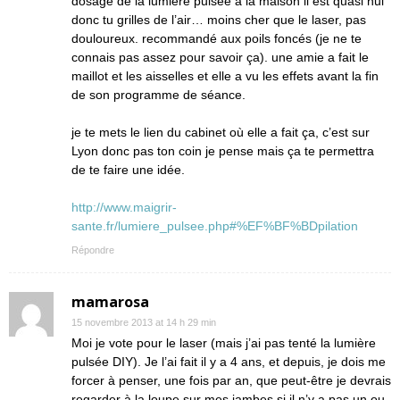
dosage de la lumière pulsée à la maison il est quasi nul
donc tu grilles de l’air… moins cher que le laser, pas
douloureux. recommandé aux poils foncés (je ne te
connais pas assez pour savoir ça). une amie a fait le
maillot et les aisselles et elle a vu les effets avant la fin
de son programme de séance.
je te mets le lien du cabinet où elle a fait ça, c’est sur
Lyon donc pas ton coin je pense mais ça te permettra
de te faire une idée.
http://www.maigrir-
sante.fr/lumiere_pulsee.php#%EF%BF%BDpilation
Répondre
mamarosa
15 novembre 2013 at 14 h 29 min
Moi je vote pour le laser (mais j’ai pas tenté la lumière
pulsée DIY). Je l’ai fait il y a 4 ans, et depuis, je dois me
forcer à penser, une fois par an, que peut-être je devrais
regarder à la loupe sur mes jambes si il n’y a pas un ou