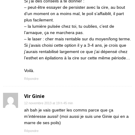
Si j’ai des conseils à te donner :
– peut-être essayer de persister avec la cire, au bout
d’un moment on a moins mal, le poil s’affaiblit, il part
plus facilement.
– la lumière pulsée chez toi, tu oublies, c’est de
l’arnaque, ça ne marchera pas.
– le laser : cher mais rentable sur du moyen/long terme.
Si j’avais choisi cette option il y a 3-4 ans, je crois que
j’aurais rentabilisé largement ce que j’ai dépensé chez
l’esthet en épilations à la cire sur cette même période…
Voilà.
Répondre
Vir Ginie
12 novembre 2013 at 19 h 45 min
ah bah je vais guetter les comms parce que ça
m’intéresse aussi! (moi aussi je suis une Ginie qui en a
marre de ses poils)
Répondre