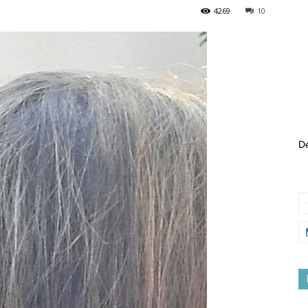
4269
10
Dé