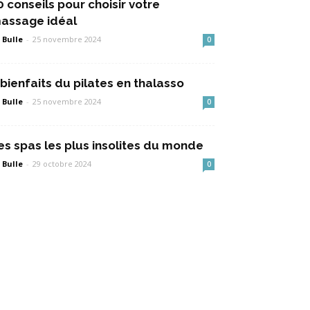
0 conseils pour choisir votre
assage idéal
 Bulle
-
25 novembre 2024
0
 bienfaits du pilates en thalasso
 Bulle
-
25 novembre 2024
0
es spas les plus insolites du monde
 Bulle
-
29 octobre 2024
0