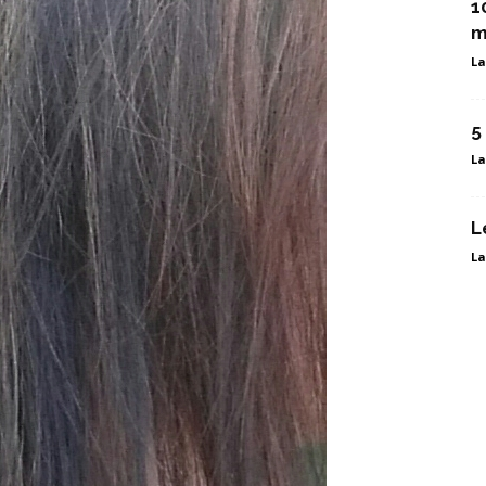
1
m
La
5
La
L
La