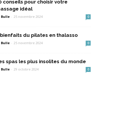
0 conseils pour choisir votre
assage idéal
 Bulle
-
25 novembre 2024
0
 bienfaits du pilates en thalasso
 Bulle
-
25 novembre 2024
0
es spas les plus insolites du monde
 Bulle
-
29 octobre 2024
0