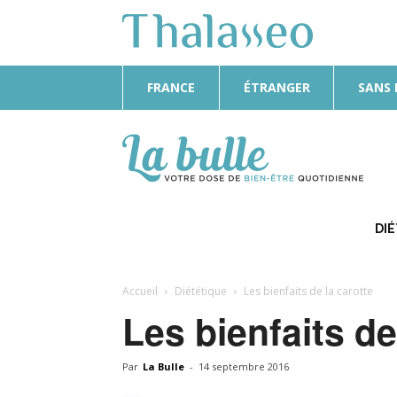
FRANCE
ÉTRANGER
SANS
La
Bulle
DI
Accueil
Diététique
Les bienfaits de la carotte
Les bienfaits de
Par
La Bulle
-
14 septembre 2016