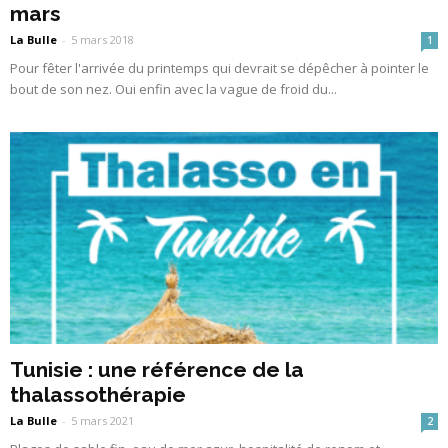
mars
La Bulle
-
5 mars 2018
1
Pour fêter l'arrivée du printemps qui devrait se dépêcher à pointer le
bout de son nez. Oui enfin avec la vague de froid du...
Tunisie : une référence de la
thalassothérapie
La Bulle
-
5 mars 2021
2