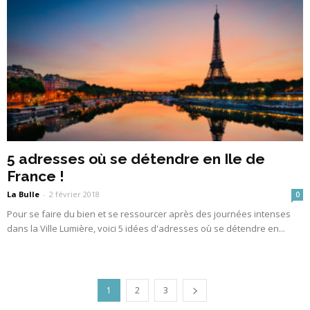
5 adresses où se détendre en Ile de
France !
La Bulle
-
2 février 2018
0
Pour se faire du bien et se ressourcer après des journées intenses
dans la Ville Lumière, voici 5 idées d'adresses où se détendre en...
1
2
3