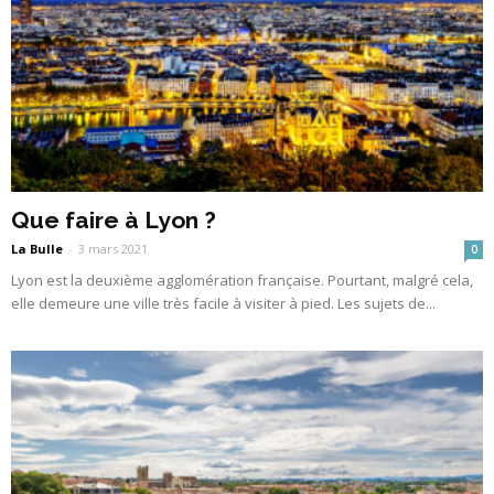
Que faire à Lyon ?
La Bulle
-
3 mars 2021
0
Lyon est la deuxième agglomération française. Pourtant, malgré cela,
elle demeure une ville très facile à visiter à pied. Les sujets de...