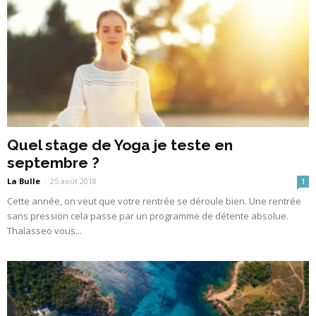
Quel stage de Yoga je teste en
septembre ?
La Bulle
-
25 août 2018
1
Cette année, on veut que votre rentrée se déroule bien. Une rentrée
sans pression cela passe par un programme de détente absolue.
Thalasseo vous...