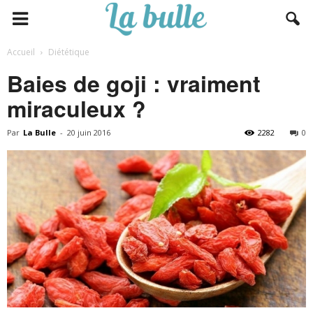
Accueil
Diététique
Baies de goji : vraiment
miraculeux ?
Par
La Bulle
-
20 juin 2016
2282
0