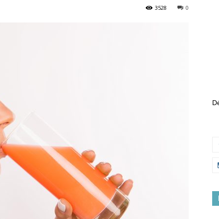
3528
0
Dé