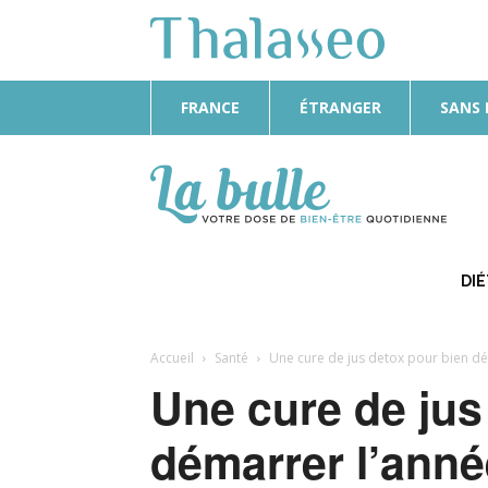
FRANCE
ÉTRANGER
SANS
La
Bulle
DI
Accueil
Santé
Une cure de jus detox pour bien d
Une cure de jus
démarrer l’anné