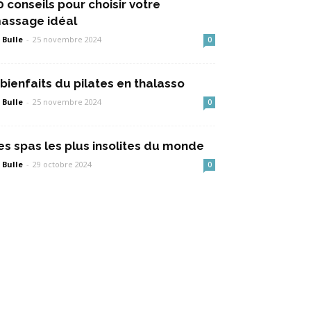
0 conseils pour choisir votre
assage idéal
 Bulle
-
25 novembre 2024
0
 bienfaits du pilates en thalasso
 Bulle
-
25 novembre 2024
0
es spas les plus insolites du monde
 Bulle
-
29 octobre 2024
0