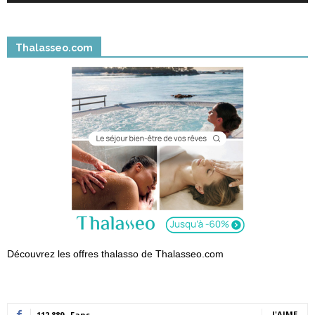
Thalasseo.com
Découvrez les offres thalasso de Thalasseo.com
J'AIME
112,889
Fans