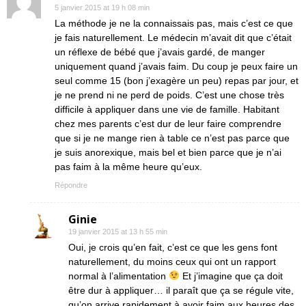
5 janvier 2015 at 19 h 08 min
La méthode je ne la connaissais pas, mais c’est ce que
je fais naturellement. Le médecin m’avait dit que c’était
un réflexe de bébé que j’avais gardé, de manger
uniquement quand j’avais faim. Du coup je peux faire un
seul comme 15 (bon j’exagère un peu) repas par jour, et
je ne prend ni ne perd de poids. C’est une chose très
difficile à appliquer dans une vie de famille. Habitant
chez mes parents c’est dur de leur faire comprendre
que si je ne mange rien à table ce n’est pas parce que
je suis anorexique, mais bel et bien parce que je n’ai
pas faim à la même heure qu’eux.
Répondre
Ginie
19 janvier 2015 at 13 h 55 min
Oui, je crois qu’en fait, c’est ce que les gens font
naturellement, du moins ceux qui ont un rapport
normal à l’alimentation
Et j’imagine que ça doit
être dur à appliquer… il paraît que ça se régule vite,
qu’on arrive rapidement à avoir faim aux heures des