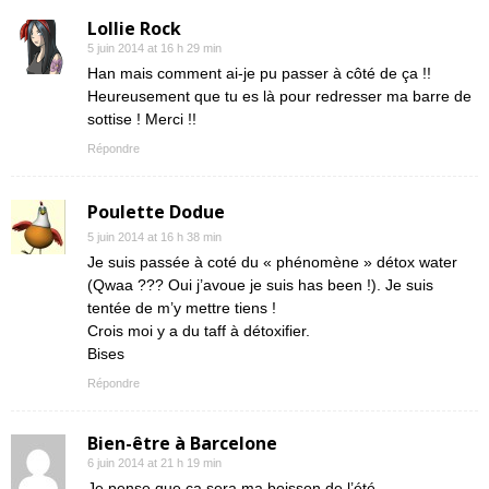
Lollie Rock
5 juin 2014 at 16 h 29 min
Han mais comment ai-je pu passer à côté de ça !!
Heureusement que tu es là pour redresser ma barre de
sottise ! Merci !!
Répondre
Poulette Dodue
5 juin 2014 at 16 h 38 min
Je suis passée à coté du « phénomène » détox water
(Qwaa ??? Oui j’avoue je suis has been !). Je suis
tentée de m’y mettre tiens !
Crois moi y a du taff à détoxifier.
Bises
Répondre
Bien-être à Barcelone
6 juin 2014 at 21 h 19 min
Je pense que ça sera ma boisson de l’été.