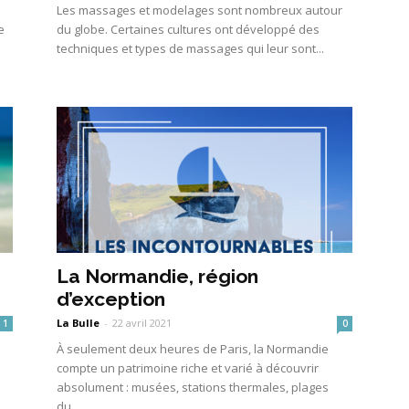
à
Les massages et modelages sont nombreux autour
e
du globe. Certaines cultures ont développé des
techniques et types de massages qui leur sont...
La Normandie, région
d’exception
La Bulle
-
22 avril 2021
1
0
À seulement deux heures de Paris, la Normandie
compte un patrimoine riche et varié à découvrir
absolument : musées, stations thermales, plages
du...