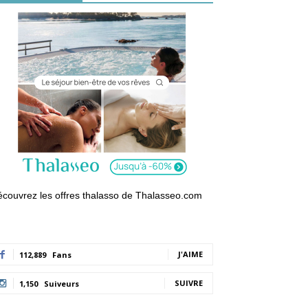
couvrez les offres thalasso de Thalasseo.com
J'AIME
112,889
Fans
SUIVRE
1,150
Suiveurs