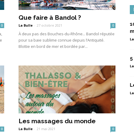
Que faire à Bandol ?
1
La Bulle
-
27 octobre 2021
0
0
m
a,
À deux pas des Bouches-du-Rhône... Bandol réputée
La
le
pour sa baie sublime connue depuis l’Antiquité.
Blottie en bord de mer et bordée par...
5
La
L
La
Les massages du monde
La Bulle
-
21 mai 2021
0
0