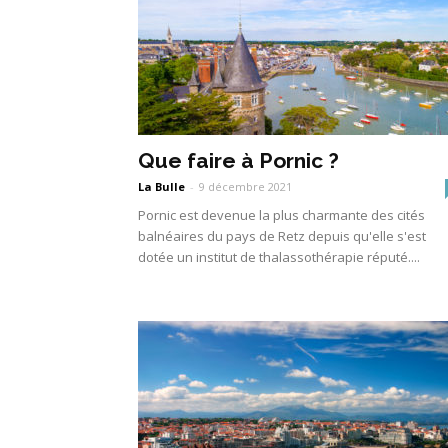
Que faire à Pornic ?
La Bulle
-
9 décembre 2021
Pornic est devenue la plus charmante des cités
balnéaires du pays de Retz depuis qu'elle s'est
dotée un institut de thalassothérapie réputé....