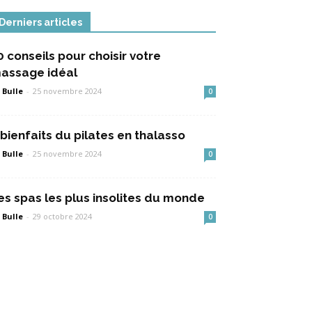
Derniers articles
0 conseils pour choisir votre
assage idéal
 Bulle
-
25 novembre 2024
0
 bienfaits du pilates en thalasso
 Bulle
-
25 novembre 2024
0
es spas les plus insolites du monde
 Bulle
-
29 octobre 2024
0