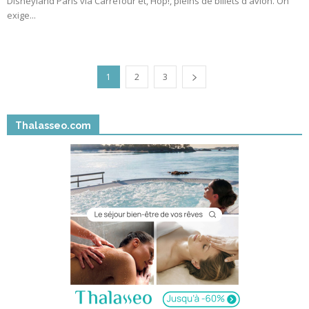
Disneyland Paris via Carrefour et, Hop!, pleins de billets d'avion. On
exige...
1
2
3
Thalasseo.com