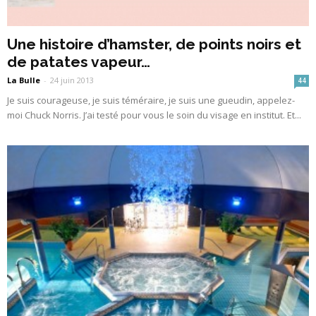
Une histoire d’hamster, de points noirs et
de patates vapeur…
La Bulle
-
24 juin 2013
44
Je suis courageuse, je suis téméraire, je suis une gueudin, appelez-
moi Chuck Norris. J’ai testé pour vous le soin du visage en institut. Et...