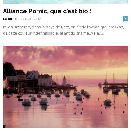
Alliance Pornic, que c’est bio !
La Bulle
-
29 mars 2012
5
Ici, en Bretagne, dans le pays de Retz, on dit de l’océan qu’il est Glaz,
de cette couleur indéfinissable, allant du gris mauve au...