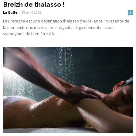
Breizh de thalasso !
La Bulle
-
18 avril 2012
5
La Bretagne est une destination thalasso d’excellence. Puissance de
la mer, embruns marins, ions négatifs, oligo éléments… sont
synonymes de bien être à la...