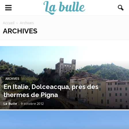
Accueil
Archives
ARCHIVES
ARCHIVES
En Italie, Dolceacqua, près des
thermes de Pigna
La Bulle
-
9 octobre 2012