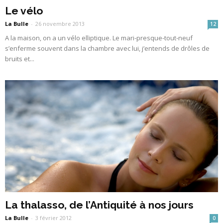
Le vélo
La Bulle
-
26 novembre 2013
12
A la maison, on a un vélo elliptique. Le mari-presque-tout-neuf
s’enferme souvent dans la chambre avec lui, j’entends de drôles de
bruits et...
La thalasso, de l’Antiquité à nos jours
La Bulle
-
3 février 2012
0