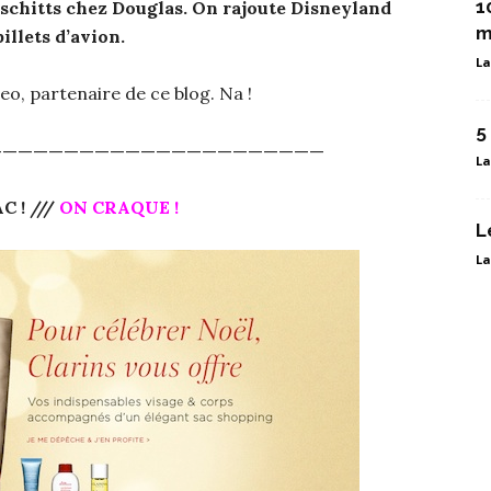
1
pschitts chez Douglas. On rajoute Disneyland
m
billets d’avion.
La
o, partenaire de ce blog. Na !
5
——————————————————————
La
C ! ///
ON CRAQUE !
L
La