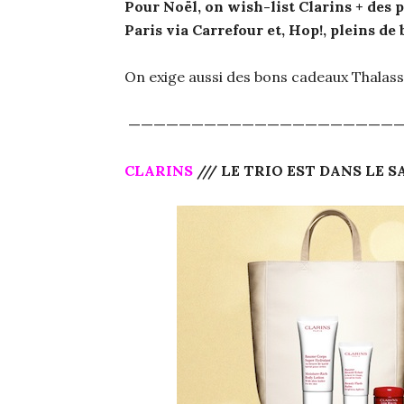
Pour Noël, on wish-list Clarins + des 
Paris via Carrefour et, Hop!, pleins de 
On exige aussi des bons cadeaux Thalasse
—————————————————————
CLARINS
/// LE TRIO EST DANS LE SA