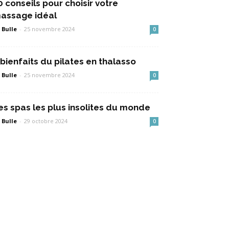
0 conseils pour choisir votre
assage idéal
 Bulle
-
25 novembre 2024
0
 bienfaits du pilates en thalasso
 Bulle
-
25 novembre 2024
0
es spas les plus insolites du monde
 Bulle
-
29 octobre 2024
0