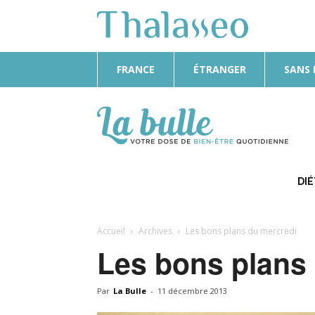
FRANCE
ÉTRANGER
SANS
La
Bulle
DI
Accueil
Archives
Les bons plans du mercredi
Les bons plans
Par
La Bulle
-
11 décembre 2013