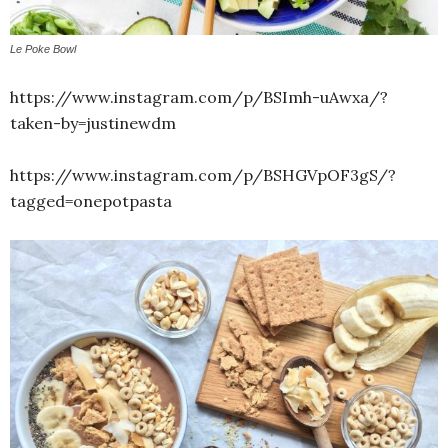
Le Poke Bowl
https://www.instagram.com/p/BSImh-uAwxa/?
taken-by=justinewdm
https://www.instagram.com/p/BSHGVpOF3gS/?
tagged=onepotpasta