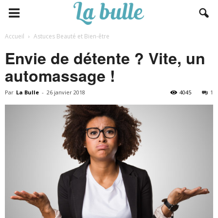
Accueil
Astuces Beauté et Bien-être
Envie de détente ? Vite, un
automassage !
Par
La Bulle
-
26 janvier 2018
4045
1