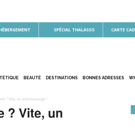
 HÉBERGEMENT
SPÉCIAL THALASSO
CARTE CA
ÉTÉTIQUE
BEAUTÉ
DESTINATIONS
BONNES ADRESSES
WH
nte ? Vite, un automassage !
 ? Vite, un