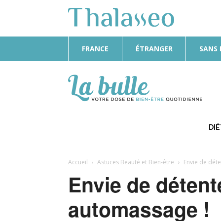
FRANCE
ÉTRANGER
SANS
La
Bulle
DI
Accueil
Astuces Beauté et Bien-être
Envie de déte
Envie de détente
automassage !