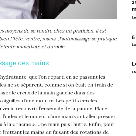
1
m
La
es moyens de se rendre chez un praticien, il est
5
bien ! Tête, ventre, mains…l’automassage se pratique
La
détente immédiate et durable.
sage des mains
L
La
dratante, que l’on réparti en se passant les
lles ne se séparent, comme si on était en train de
masser le creux de la main gauche dans des
aiguilles d’une montre. Les petits cercles
à venir recouvrir l’ensemble de la paume. Place
, l’index et le majeur d’une main vont aller presser
u’à la « racine ». Une main puis l’autre. Enfin, pour
e frottant les mains en faisant des rotations de