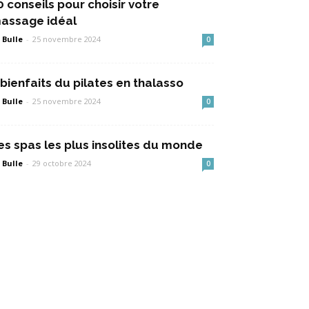
0 conseils pour choisir votre
assage idéal
 Bulle
-
25 novembre 2024
0
 bienfaits du pilates en thalasso
 Bulle
-
25 novembre 2024
0
es spas les plus insolites du monde
 Bulle
-
29 octobre 2024
0