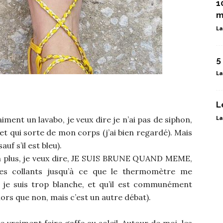
1
m
La
5
La
L
La
raiment un lavabo, je veux dire je n’ai pas de siphon,
et qui sorte de mon corps (j’ai bien regardé). Mais
f s’il est bleu).
non plus, je veux dire, JE SUIS BRUNE QUAND MEME,
es collants jusqu’à ce que le thermomètre me
 je suis trop blanche, et qu’il est communément
lors que non, mais c’est un autre débat).
e vraiment faire gaffe au soleil. Autour de moi, les