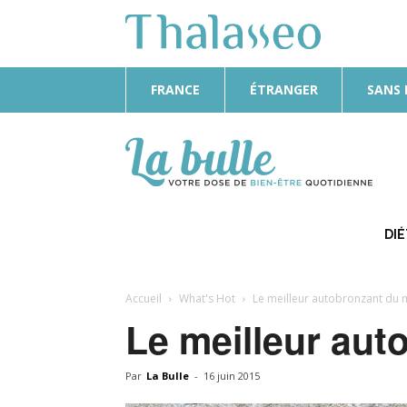
FRANCE
ÉTRANGER
SANS
La
Bulle
DI
Accueil
What's Hot
Le meilleur autobronzant du
Le meilleur au
Par
La Bulle
-
16 juin 2015