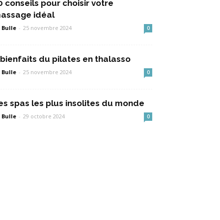
0 conseils pour choisir votre
assage idéal
 Bulle
-
25 novembre 2024
0
 bienfaits du pilates en thalasso
 Bulle
-
25 novembre 2024
0
es spas les plus insolites du monde
 Bulle
-
29 octobre 2024
0