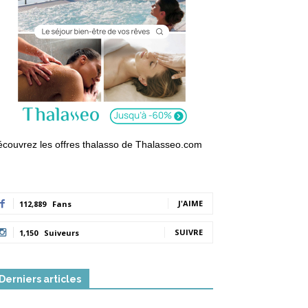
couvrez les offres thalasso de Thalasseo.com
J'AIME
112,889
Fans
SUIVRE
1,150
Suiveurs
Derniers articles