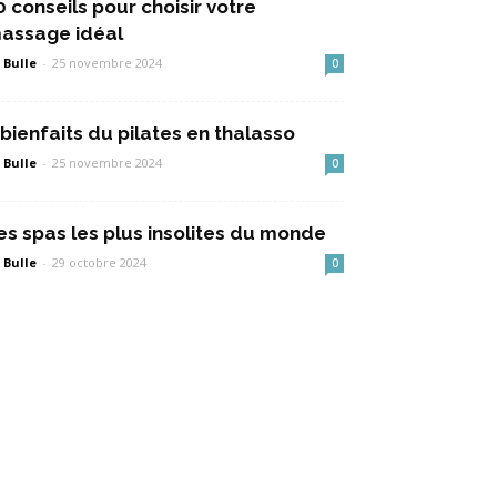
0 conseils pour choisir votre
assage idéal
 Bulle
-
25 novembre 2024
0
 bienfaits du pilates en thalasso
 Bulle
-
25 novembre 2024
0
es spas les plus insolites du monde
 Bulle
-
29 octobre 2024
0