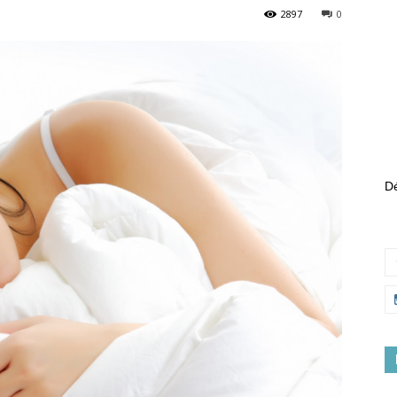
2897
0
Dé