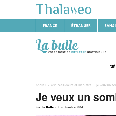
FRANCE
ÉTRANGER
SANS
La
Bulle
DI
Accueil
Astuces Beauté et Bien-être
Je veux un s
Je veux un som
Par
La Bulle
-
9 septembre 2014