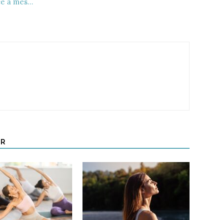
âce à mes…
UR