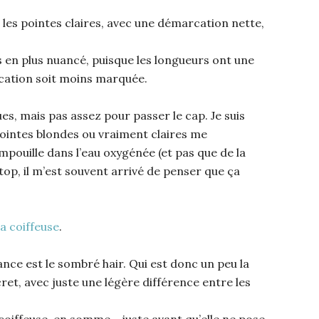
t les pointes claires, avec une démarcation nette,
s en plus nuancé, puisque les longueurs ont une
rcation soit moins marquée.
es, mais pas assez pour passer le cap. Je suis
pointes blondes ou vraiment claires me
mpouille dans l’eau oxygénée (et pas que de la
 top, il m’est souvent arrivé de penser que ça
a coiffeuse
.
ance est le sombré hair. Qui est donc un peu la
et, avec juste une légère différence entre les
coiffeuse, en somme… juste avant qu’elle ne pose