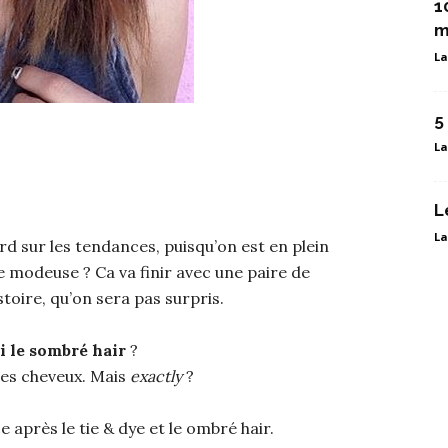
1
m
La
5
La
L
La
ard sur les tendances, puisqu’on est en plein
e modeuse ? Ca va finir avec une paire de
toire, qu’on sera pas surpris.
i le sombré hair
?
es cheveux. Mais
exactly
?
e après le tie & dye et le ombré hair.