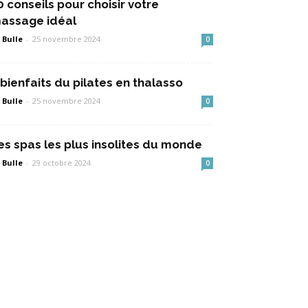
0 conseils pour choisir votre
assage idéal
 Bulle
-
25 novembre 2024
0
 bienfaits du pilates en thalasso
 Bulle
-
25 novembre 2024
0
es spas les plus insolites du monde
 Bulle
-
29 octobre 2024
0