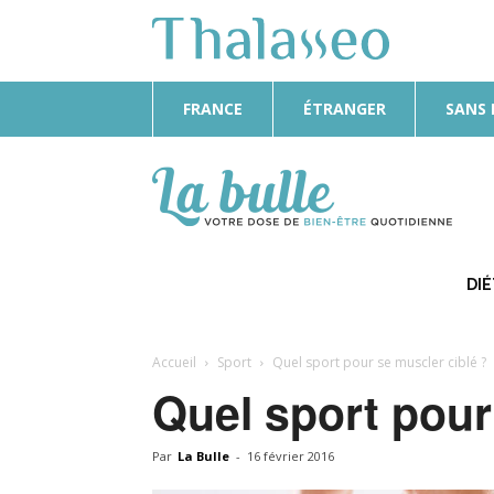
FRANCE
ÉTRANGER
SANS
La
Bulle
DI
Accueil
Sport
Quel sport pour se muscler ciblé ?
Quel sport pour
Par
La Bulle
-
16 février 2016