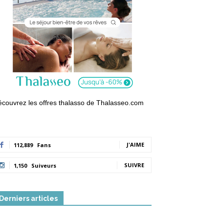
couvrez les offres thalasso de Thalasseo.com
J'AIME
112,889
Fans
SUIVRE
1,150
Suiveurs
Derniers articles