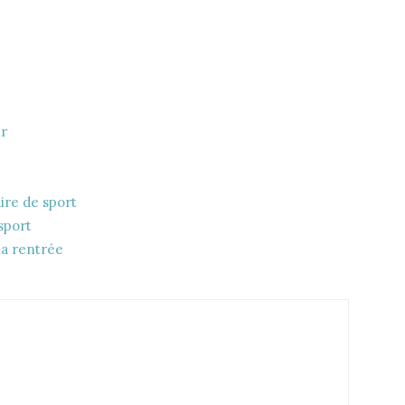
ir
ire de sport
 sport
la rentrée