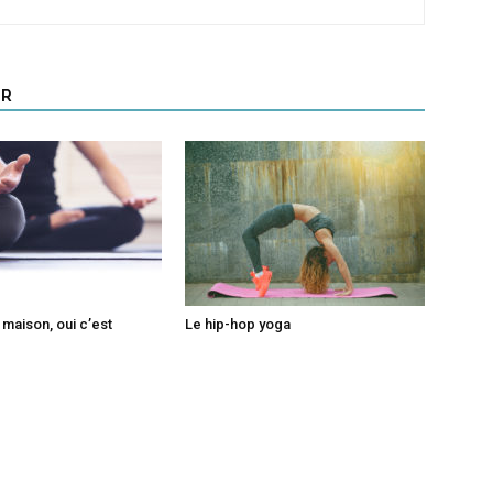
UR
 maison, oui c’est
Le hip-hop yoga