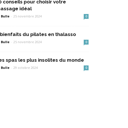
0 conseils pour choisir votre
assage idéal
 Bulle
-
25 novembre 2024
0
 bienfaits du pilates en thalasso
 Bulle
-
25 novembre 2024
0
es spas les plus insolites du monde
 Bulle
-
29 octobre 2024
0