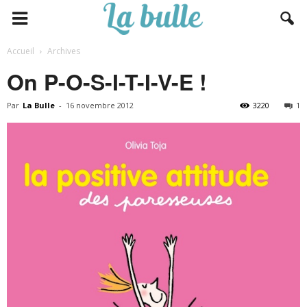
Accueil
Archives
On P-O-S-I-T-I-V-E !
Par
La Bulle
-
16 novembre 2012
3220
1