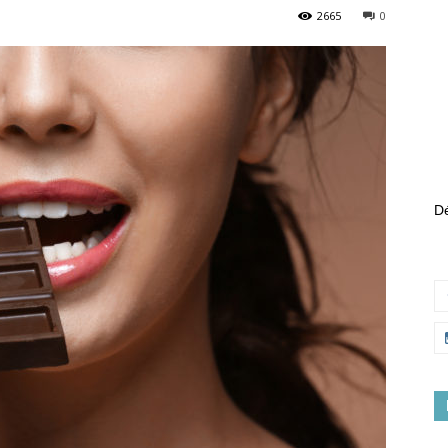
2665
0
Dé