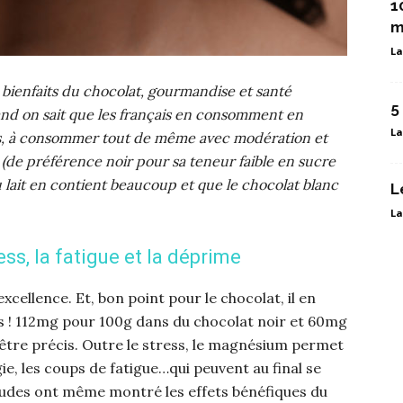
1
m
La
aux bienfaits du chocolat, gourmandise et santé
5
nd on sait que les français en consomment en
La
rs, à consommer tout de même avec modération et
é (de préférence noir pour sa teneur faible en sucre
 lait en contient beaucoup et que le chocolat blanc
L
La
ess, la fatigue et la déprime
xcellence. Et, bon point pour le chocolat, il en
s ! 112mg pour 100g dans du chocolat noir et 60mg
 être précis. Outre le stress, le magnésium permet
gie, les coups de fatigue…qui peuvent au final se
tudes ont même montré les effets bénéfiques du