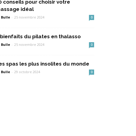
0 conseils pour choisir votre
assage idéal
 Bulle
-
25 novembre 2024
0
 bienfaits du pilates en thalasso
 Bulle
-
25 novembre 2024
0
es spas les plus insolites du monde
 Bulle
-
29 octobre 2024
0