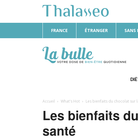
FRANCE
ÉTRANGER
SANS
La
Bulle
DI
Accueil
What's Hot
Les bienfaits du chocolat sur 
Les bienfaits du
santé