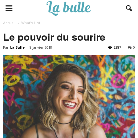
Accueil
What's Hot
Le pouvoir du sourire
Par
La Bulle
-
8 janvier 2018
3287
0