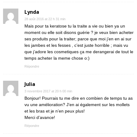
Lynda
28 août 2016 at 22 h 31 min
Mais pour ta keratose tu la traite a vie ou bien ya un
moment ou elle soit disons guérie ? je veux bien acheter
ses produits pour la traiter; parce que moi j’en en ai sur
les jambes et les fesses , c’est juste horrible ; mais vu
que j’adore les cosmetiques ça me derangerai de tout le
temps acheter la meme chose o:)
Répondre
Julia
3 novembre 2017 at 20 h 00 min
Bonjour! Pourrais tu me dire en combien de temps tu as
vu une amélioration? J’en ai également sur les mollets
et les bras et je n’en peux plus!
Merci d’avance!
Répondre