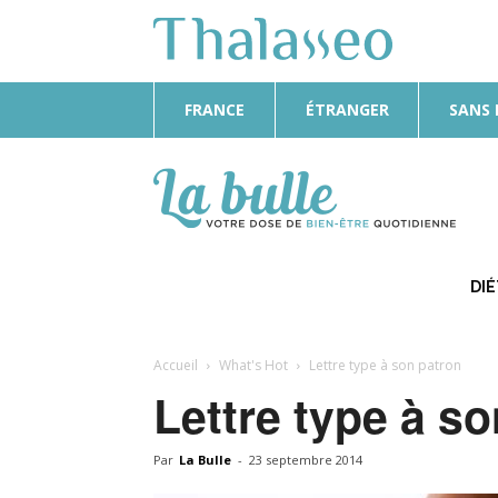
FRANCE
ÉTRANGER
SANS
La
Bulle
DI
Accueil
What's Hot
Lettre type à son patron
Lettre type à s
Par
La Bulle
-
23 septembre 2014