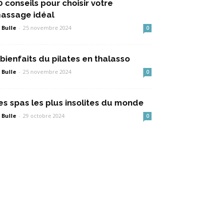
0 conseils pour choisir votre
assage idéal
 Bulle
-
25 novembre 2024
0
 bienfaits du pilates en thalasso
 Bulle
-
25 novembre 2024
0
es spas les plus insolites du monde
 Bulle
-
29 octobre 2024
0