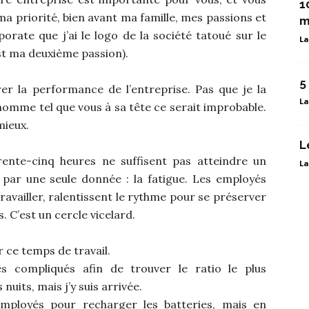
1
 ma priorité, bien avant ma famille, mes passions et
m
porate que j’ai le logo de la société tatoué sur le
La
st ma deuxième passion).
5
rer la performance de l’entreprise. Pas que je la
La
omme tel que vous à sa tête ce serait improbable.
mieux.
L
Trente-cinq heures ne suffisent pas atteindre un
La
e par une seule donnée : la fatigue. Les employés
travailler, ralentissent le rythme pour se préserver
. C’est un cercle vicelard.
r ce temps de travail.
ès compliqués afin de trouver le ratio le plus
nuits, mais j’y suis arrivée.
mployés pour recharger les batteries, mais en