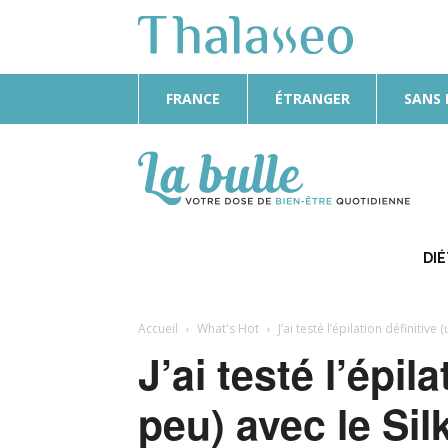
FRANCE
ÉTRANGER
SANS
La
Bulle
DI
Accueil
What's Hot
J’ai testé l’épilation définitive 
J’ai testé l’épil
peu) avec le Sil