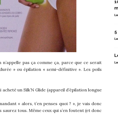
1
m
La
5
La
L
on n’appelle pas ça comme ça, parce que ce serait
La
durée » ou épilation « semi-définitive ». Les poils
 acheté un Silk’N Glide (appareil d’épilation longue
ndant « alors, t’en penses quoi ? », je vais donc
s saurez tous. Même ceux qui s’en foutent (et donc