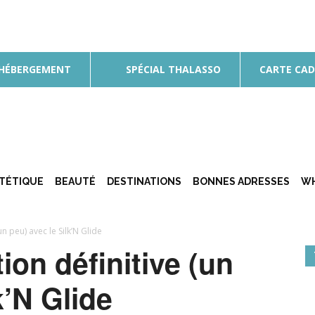
 HÉBERGEMENT
SPÉCIAL THALASSO
CARTE CA
ÉTÉTIQUE
BEAUTÉ
DESTINATIONS
BONNES ADRESSES
WH
(un peu) avec le Silk’N Glide
ation définitive (un
k’N Glide