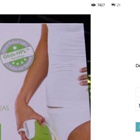
7427
21
Dé