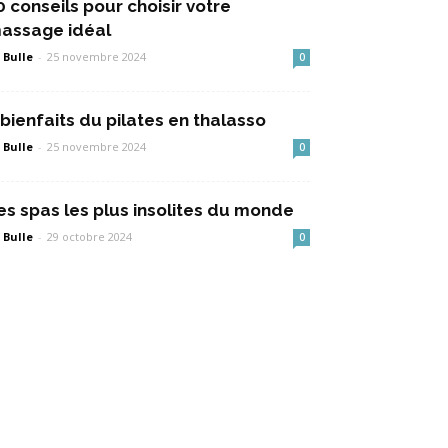
0 conseils pour choisir votre
assage idéal
 Bulle
-
25 novembre 2024
0
 bienfaits du pilates en thalasso
 Bulle
-
25 novembre 2024
0
es spas les plus insolites du monde
 Bulle
-
29 octobre 2024
0