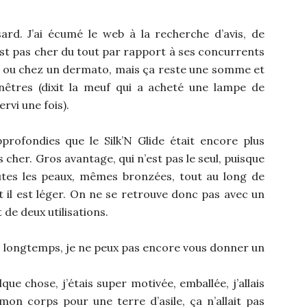
asard. J’ai écumé le web à la recherche d’avis, de
’est pas cher du tout par rapport à ses concurrents
tut ou chez un dermato, mais ça reste une somme et
enêtres (dixit la meuf qui a acheté une lampe de
ervi une fois).
profondies que le Silk’N Glide était encore plus
 cher. Gros avantage, qui n’est pas le seul, puisque
outes les peaux, mêmes bronzées, tout au long de
 il est léger. On ne se retrouve donc pas avec un
 de deux utilisations.
lus longtemps, je ne peux pas encore vous donner un
e chose, j’étais super motivée, emballée, j’allais
on corps pour une terre d’asile, ça n’allait pas