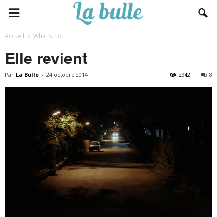
Accueil
What's Hot
Elle revient
Par
La Bulle
-
24 octobre 2014
2942
8