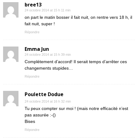
bree13
24 octobre 2014 at 15 h 11 min
on part le matin bosser il fait nuit, on rentre vers 18 h, il
fait nuit, super !
Répondre
Emma Jun
24 octobre 2014 at 15 h 39 min
Complétement d’accord! Il serait temps d’arrêter ces
changements stupides…
Répondre
Poulette Dodue
24 octobre 2014 at 16 h 32 min
Tu peux compter sur moi ! (mais notre efficacité n’est
pas assurée :-()
Bises
Répondre