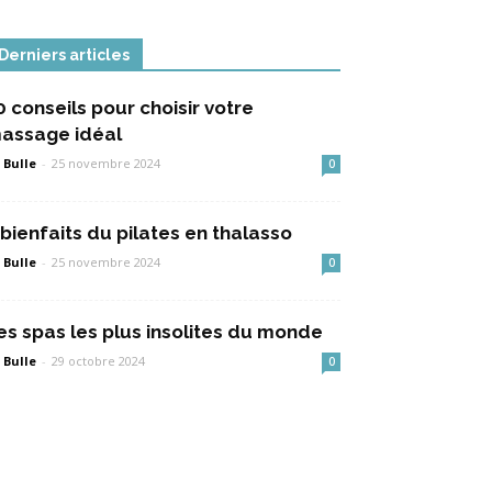
Derniers articles
0 conseils pour choisir votre
assage idéal
 Bulle
-
25 novembre 2024
0
 bienfaits du pilates en thalasso
 Bulle
-
25 novembre 2024
0
es spas les plus insolites du monde
 Bulle
-
29 octobre 2024
0