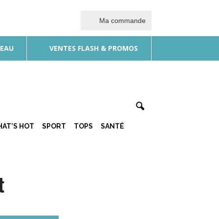
Ma commande
DEAU
VENTES FLASH & PROMOS
AT’S HOT
SPORT
TOPS
SANTÉ
t