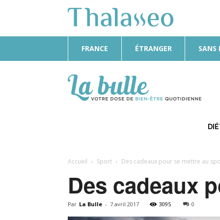
FRANCE
ÉTRANGER
SANS
La
Bulle
DI
Accueil
Sport
Des cadeaux pour se mettre au spo
Des cadeaux po
Par
La Bulle
-
7 avril 2017
3095
0