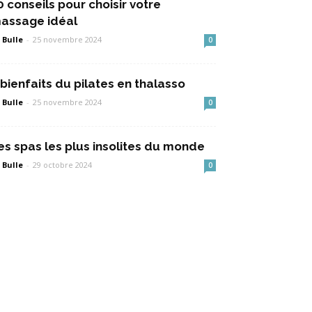
0 conseils pour choisir votre
assage idéal
 Bulle
-
25 novembre 2024
0
 bienfaits du pilates en thalasso
 Bulle
-
25 novembre 2024
0
es spas les plus insolites du monde
 Bulle
-
29 octobre 2024
0