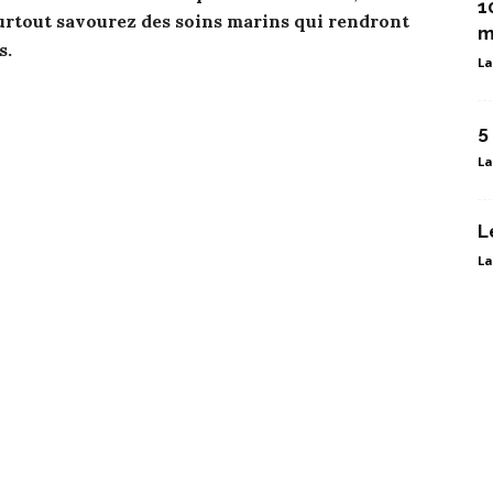
1
surtout savourez des soins marins qui rendront
m
s.
La
5
La
L
La