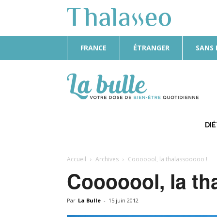
FRANCE
ÉTRANGER
SANS
La
Bulle
DI
Accueil
Archives
Cooooool, la thalassooooo !
Cooooool, la th
Par
La Bulle
-
15 juin 2012