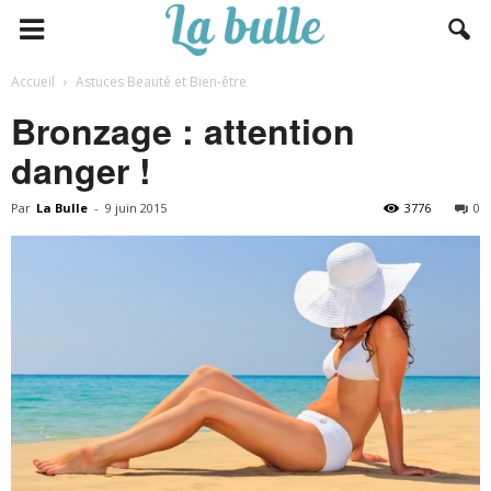
Accueil
Astuces Beauté et Bien-être
Bronzage : attention
danger !
Par
La Bulle
-
9 juin 2015
3776
0