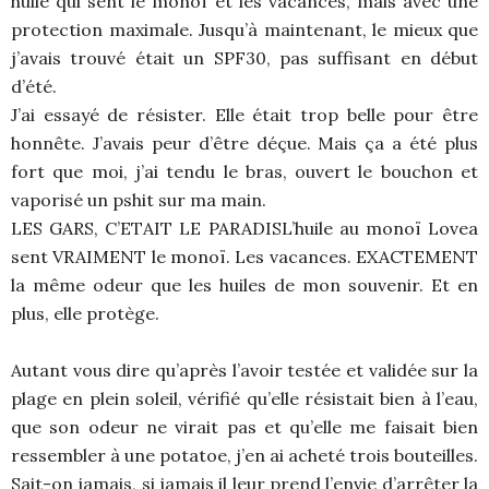
huile qui sent le monoï et les vacances, mais avec une
protection maximale. Jusqu’à maintenant, le mieux que
j’avais trouvé était un SPF30, pas suffisant en début
d’été.
J’ai essayé de résister. Elle était trop belle pour être
honnête. J’avais peur d’être déçue. Mais ça a été plus
fort que moi, j’ai tendu le bras, ouvert le bouchon et
vaporisé un pshit sur ma main.
LES GARS, C’ETAIT LE PARADISL’huile au monoï Lovea
sent VRAIMENT le monoï. Les vacances. EXACTEMENT
la même odeur que les huiles de mon souvenir. Et en
plus, elle protège.
Autant vous dire qu’après l’avoir testée et validée sur la
plage en plein soleil, vérifié qu’elle résistait bien à l’eau,
que son odeur ne virait pas et qu’elle me faisait bien
ressembler à une potatoe, j’en ai acheté trois bouteilles.
Sait-on jamais, si jamais il leur prend l’envie d’arrêter la