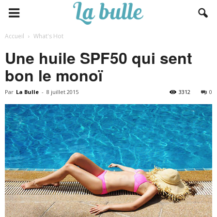
Accueil
What's Hot
Une huile SPF50 qui sent
bon le monoï
Par
La Bulle
-
8 juillet 2015
3312
0