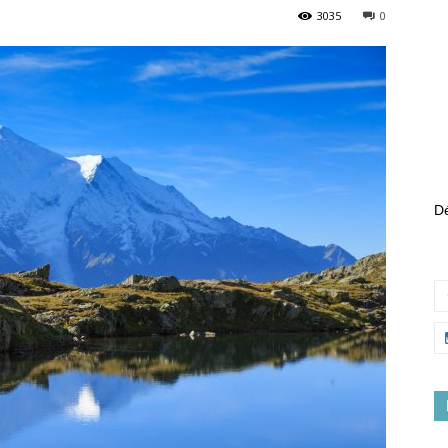
3035
0
Dé