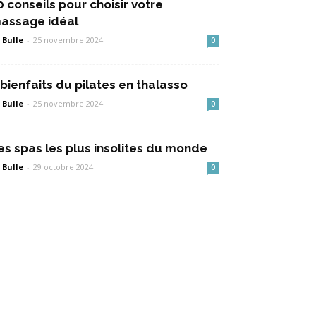
0 conseils pour choisir votre
assage idéal
 Bulle
-
25 novembre 2024
0
 bienfaits du pilates en thalasso
 Bulle
-
25 novembre 2024
0
es spas les plus insolites du monde
 Bulle
-
29 octobre 2024
0