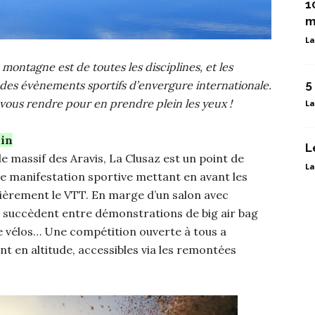
1
m
La
la montagne est de toutes les disciplines, et les
5
ir des évènements sportifs d’envergure internationale.
 vous rendre pour en prendre plein les yeux !
La
uin
L
e massif des Aravis, La Clusaz est un point de
La
te manifestation sportive mettant en avant les
ulièrement le VTT. En marge d’un salon avec
e succèdent entre démonstrations de big air bag
s de vélos… Une compétition ouverte à tous a
t en altitude, accessibles via les remontées