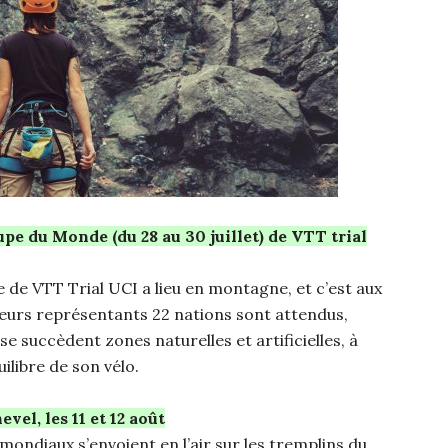
oupe du Monde (du 28 au 30 juillet) de VTT trial
de VTT Trial UCI a lieu en montagne, et c’est aux
eurs représentants 22 nations sont attendus,
e succèdent zones naturelles et artificielles, à
ilibre de son vélo.
el, les 11 et 12 août
ndiaux s’envoient en l’air sur les tremplins du