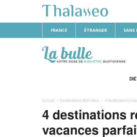
FRANCE
ÉTRANGER
SANS
La
Bulle
DI
Accueil
Destinations Bien-être
4 destinations rel
4 destinations 
vacances parfai