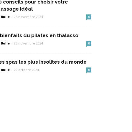
0 conseils pour choisir votre
assage idéal
 Bulle
-
25 novembre 2024
0
 bienfaits du pilates en thalasso
 Bulle
-
25 novembre 2024
0
es spas les plus insolites du monde
 Bulle
-
29 octobre 2024
0