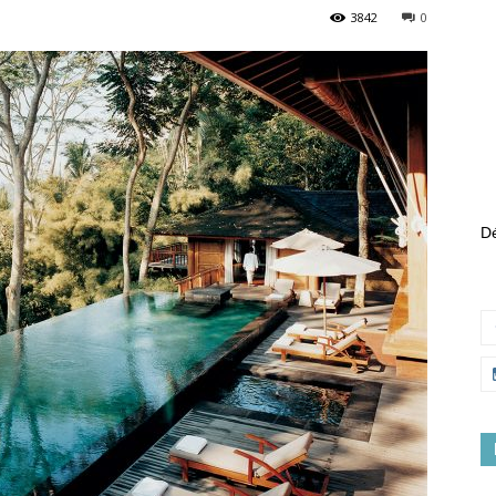
3842
0
Dé