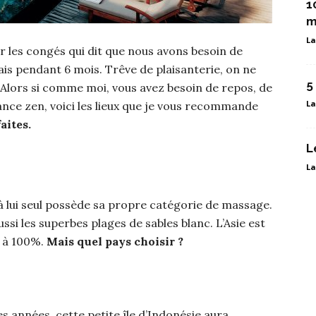
1
m
La
ur les congés qui dit que nous avons besoin de
is pendant 6 mois. Trêve de plaisanterie, on ne
5
. Alors si comme moi, vous avez besoin de repos, de
La
nce zen, voici les lieux que je vous recommande
aites.
L
La
à lui seul possède sa propre catégorie de massage.
si les superbes plages de sables blanc. L’Asie est
e à 100%.
Mais quel pays choisir ?
s années, cette petite île d’Indonésie aura