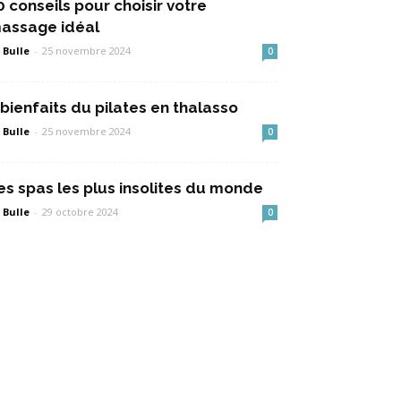
0 conseils pour choisir votre
assage idéal
 Bulle
-
25 novembre 2024
0
 bienfaits du pilates en thalasso
 Bulle
-
25 novembre 2024
0
es spas les plus insolites du monde
 Bulle
-
29 octobre 2024
0