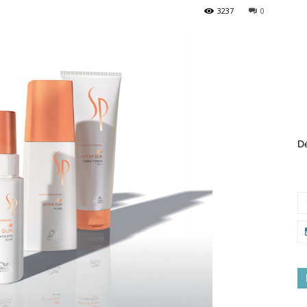
3237
0
Dé