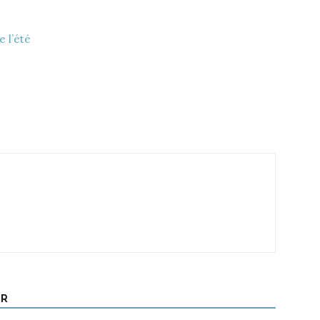
e l’été
UR