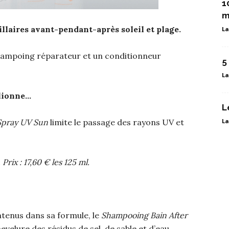
1
m
llaires avant-pendant-après soleil et plage.
La
hampoing réparateur et un conditionneur
5
La
 lionne…
L
Spray UV Sun
limite le passage des rayons UV et
La
rix : 17,60 € les 125 ml.
tenus dans sa formule, le
Shampooing Bain After
evelure des résidus de sel, de sable et d’eau